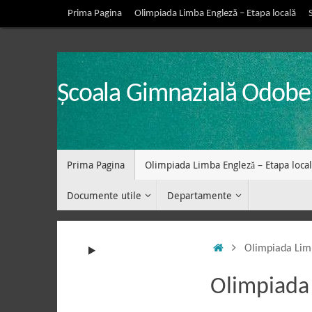
Sari
Prima Pagina
Olimpiada Limba Engleză – Etapa locală
la
conținut
Școala Gimnazială Odobe
Sari
Prima Pagina
Olimpiada Limba Engleză – Etapa local
la
conținut
Documente utile
Departamente
Prima
Olimpiada Lim
pagină
Olimpiada