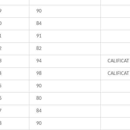
9
90
0
84
1
91
2
82
3
94
CALIFICAT
4
98
CALIFICAT
5
90
6
80
7
84
8
90