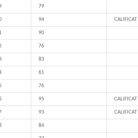
9
79
0
94
CALIFICAT
1
90
2
76
3
83
4
61
5
76
6
95
CALIFICAT
7
93
CALIFICAT
8
84