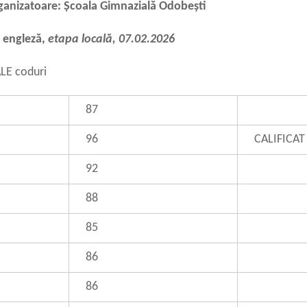
rganizatoare: Școala Gimnazială Odobești
 engleză,
etapa locală, 07.02.2026
ALE coduri
87
96
CALIFICAT
92
88
85
86
86