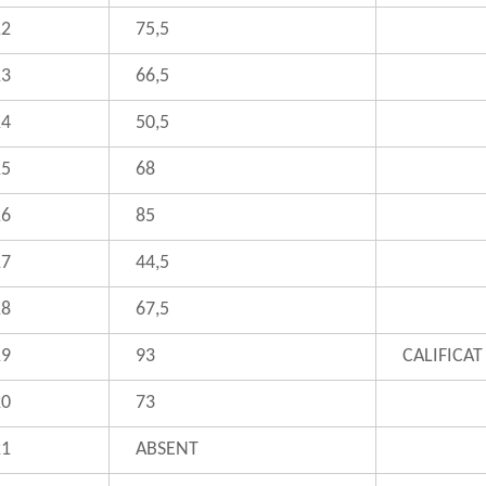
12
75,5
13
66,5
14
50,5
15
68
16
85
17
44,5
18
67,5
19
93
CALIFICAT
20
73
21
ABSENT