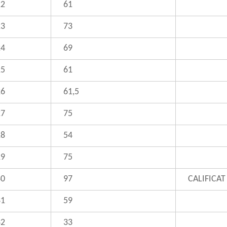
22
61
23
73
24
69
25
61
26
61,5
27
75
28
54
29
75
30
97
CALIFICAT
31
59
32
33