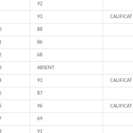
92
93
CALIFICAT
0
88
1
86
2
68
3
ABSENT
4
93
CALIFICAT
5
87
6
96
CALIFICAT
7
69
8
91