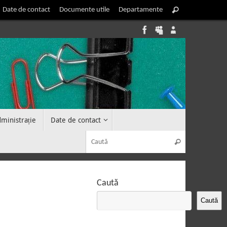
Caută
Date de contact
Documente utile
Departamente
Caută
după:
dministrație
Date de contact
Caută după
Caută
Caută
Caută