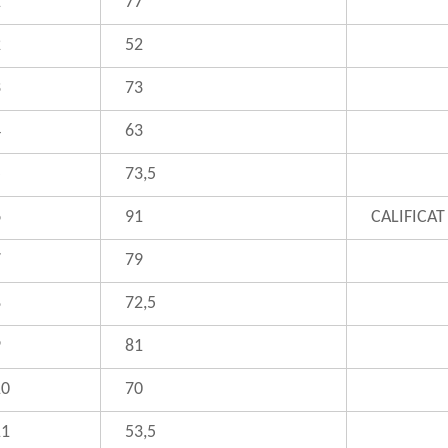
1
77
2
52
3
73
4
63
5
73,5
6
91
CALIFICAT
7
79
8
72,5
9
81
10
70
11
53,5