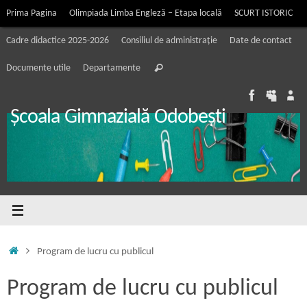
Sari
Prima Pagina
Olimpiada Limba Engleză – Etapa locală
SCURT ISTORIC
la
Cadre didactice 2025-2026
Consiliul de administrație
Date de contact
conținut
Caută
Caută
Documente utile
Departamente
după:
Școala Gimnazială Odobești
Prima
Program de lucru cu publicul
pagină
Program de lucru cu publicul